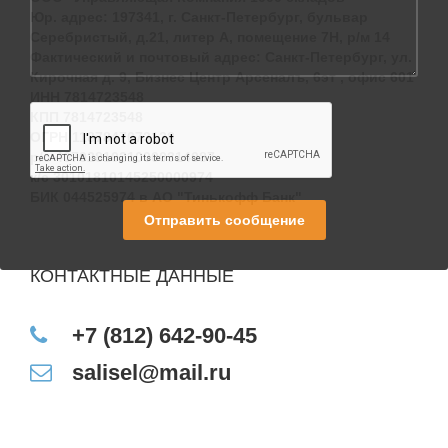
Юр. адрес: 197341, г. Санкт-Петербург, бульвар
Серебристый, д.21, литер А, помещение 7Н, р/м 14
Фактический и почтовый адрес: Санкт-Петербург, ул.
Кирочная д. 9, Бизнес Центр Арсеналъ, 6эт , офис 601
ИНН 7814723548
КПП 7814723548
ОГРН 1187847073138
р/с 40702810210000314087
к/с 30101810145250000974
БИК 044525974 в АО "Тинькофф Банк"
Отправить сообщение
КОНТАКТНЫЕ ДАННЫЕ
+7 (812) 642-90-45
salisel@mail.ru