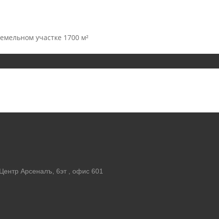
земельном участке 1700 м²
 Центр Арсеналъ, 6эт , офис 601