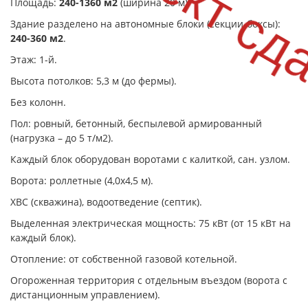
Объект сд
Площадь:
240-
1360 м2
(ширина 20 м).
Здание разделено на автономные блоки (секции-боксы):
240-360 м2
.
Этаж: 1-й.
Высота потолков: 5,3 м (до фермы).
Без колонн.
Пол: ровный, бетонный, беспылевой армированный
(нагрузка – до 5 т/м2).
Каждый блок оборудован воротами с калиткой, сан. узлом.
Ворота: роллетные (4,0х4,5 м).
ХВС (скважина), водоотведение (септик).
Выделенная электрическая мощность: 75 кВт (от 15 кВт на
каждый блок).
Отопление: от собственной газовой котельной.
Огороженная территория с отдельным въездом (ворота с
дистанционным управлением).