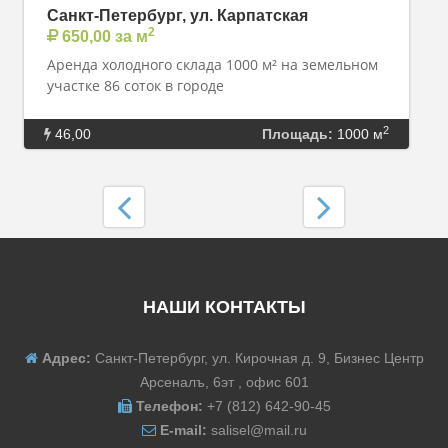
Санкт-Петербург, ул. Карпатская
2
650,00 за м
Аренда холодного склада 1000 м² на земельном
участке 86 соток в городе
2
46,00
Площадь:
1000 м
НАШИ КОНТАКТЫ
Адрес:
Санкт-Петербург, ул. Кирочная д. 9, Бизнес Центр
Арсеналъ, 6эт , офис 601
Телефон:
+7 (812) 642-90-45
E-mail:
salisel@mail.ru