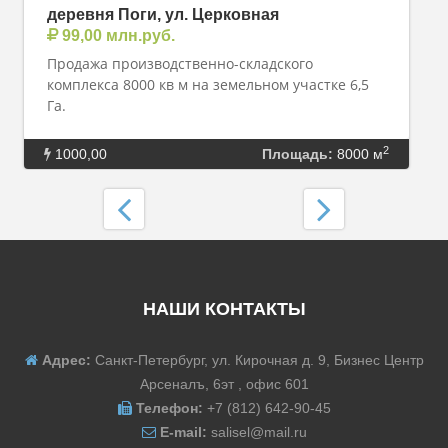
деревня Поги, ул. Церковная
99,00 млн.руб.
Продажа производственно-складского
комплекса 8000 кв м на земельном участке 6,5
Га.
2
1000,00
Площадь:
8000 м
НАШИ КОНТАКТЫ
Адрес:
Санкт-Петербург, ул. Кирочная д. 9, Бизнес Центр
Арсеналъ, 6эт , офис 601
Телефон:
+7 (812) 642-90-45
E-mail:
salisel@mail.ru