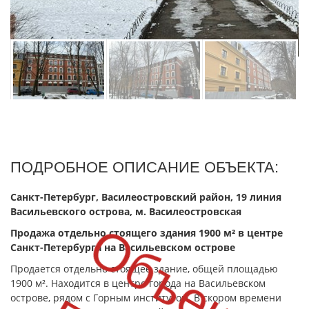
ПОДРОБНОЕ ОПИСАНИЕ ОБЪЕКТА:
Санкт-Петербург, Василеостровский район, 19 линия
Васильевского острова, м. Василеостровская
О
б
ъ
е
т
р
о
д
а
н
Продажа отдельно стоящего здания 1900 м² в центре
Санкт-Петербурга на Васильевском острове
Продается отдельно стоящее здание, общей площадью
1900 м². Находится в центре города на Васильевском
острове, рядом с Горным институтом. В скором времени