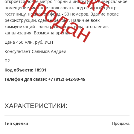
к
п
откроется новое метро "Горный институт". Универсальное
помещение, можно использовать под офисный центр,
гостиницу, номерной фонд - 50 номеров. Здание после
реконструкци
и
, сделан ремонт. Наличие всех
коммуникаций - электроэнергия, вода, отопление,
канализация. Возможна аренда.
Цена 450 млн. руб. УСН
Консультант Салимов Андрей
П2
Код объекта: 18931
Телефон для связи:
+7 (812) 642-90-45
ХАРАКТЕРИСТИКИ:
Тип сделки
Продажа