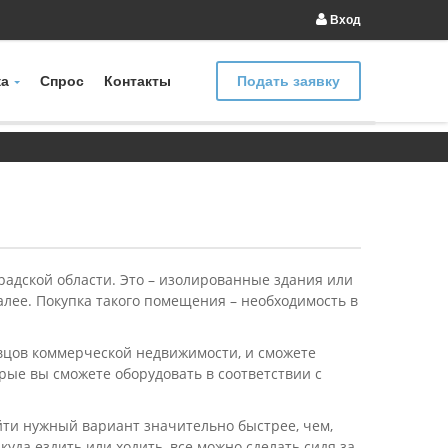
Вход
а
Спрос
Контакты
Подать заявку
адской области. Это – изолированные здания или
далее. Покупка такого помещения – необходимость в
авцов коммерческой недвижимости, и сможете
ые вы сможете оборудовать в соответствии с
йти нужный вариант значительно быстрее, чем,
уда ездить или ходить, все можно сделать сидя за